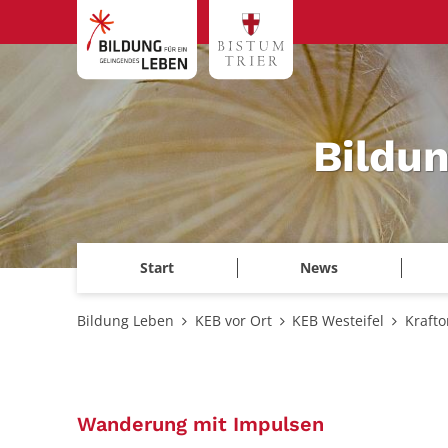
Zum Inhalt springen
Bildu
Start
News
Bildung Leben
KEB vor Ort
KEB Westeifel
Krafto
:
Wanderung mit Impulsen