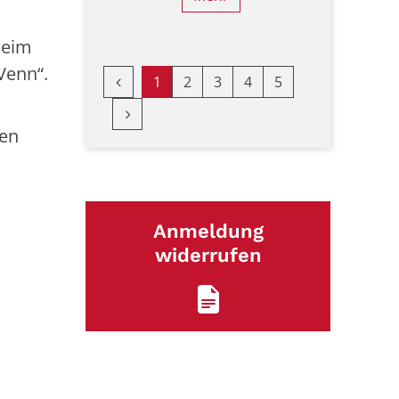
beim
Venn“.
Vorherige Seite
1
2
3
4
5
Nächste Seite
gen
Anmeldung
widerrufen