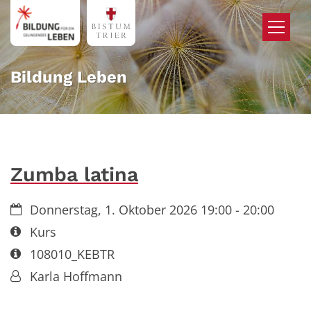
Zum Inhalt springen
Bildung Leben
Zumba latina
Datum:
Donnerstag, 1. Oktober 2026 19:00 - 20:00
Art bzw. Nummer:
Kurs
Art bzw. Nummer:
108010_KEBTR
Von:
Karla Hoffmann