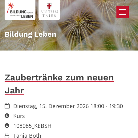
Zum Inhalt springen
Bildung Leben
Zaubertränke zum neuen
Jahr
Datum:
Dienstag, 15. Dezember 2026 18:00 - 19:30
Art bzw. Nummer:
Kurs
Art bzw. Nummer:
108085_KEBSH
Von:
Tanja Both