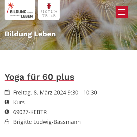
Zum Inhalt springen
Bildung Leben
Yoga für 60 plus
Datum:
Freitag, 8. März 2024 9:30 - 10:30
Art bzw. Nummer:
Kurs
Art bzw. Nummer:
69027-KEBTR
Von:
Brigitte Ludwig-Bassmann