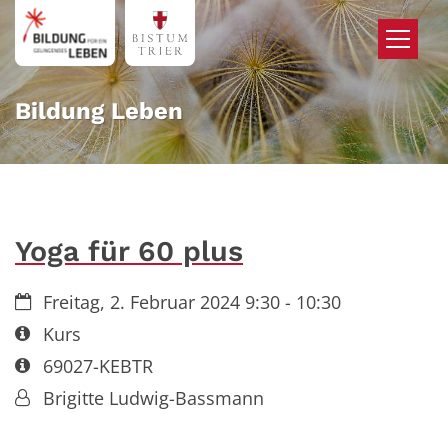
Zum Inhalt springen
Bildung Leben
Yoga für 60 plus
Datum:
Freitag, 2. Februar 2024 9:30 - 10:30
Art bzw. Nummer:
Kurs
Art bzw. Nummer:
69027-KEBTR
Von:
Brigitte Ludwig-Bassmann