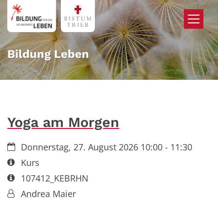
Zum Inhalt springen
Bildung Leben
Yoga am Morgen
Datum:
Donnerstag, 27. August 2026 10:00 - 11:30
Art bzw. Nummer:
Kurs
Art bzw. Nummer:
107412_KEBRHN
Von:
Andrea Maier