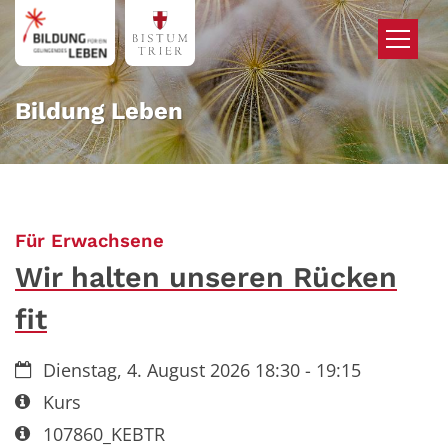
Zum Inhalt springen
Bildung Leben
:
Für Erwachsene
Wir halten unseren Rücken
fit
Datum:
Dienstag, 4. August 2026 18:30 - 19:15
Art bzw. Nummer:
Kurs
Art bzw. Nummer:
107860_KEBTR