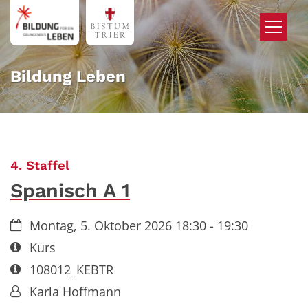
Zum Inhalt springen
Bildung Leben
:
4. Staffel
Spanisch A 1
Datum:
Montag, 5. Oktober 2026 18:30 - 19:30
Art bzw. Nummer:
Kurs
Art bzw. Nummer:
108012_KEBTR
Von:
Karla Hoffmann