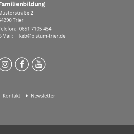
Familienbildung
Mustorstraße 2
54290
Trier
Telefon:
0651 7105-454
E-Mail:
keb@bistum-trier.de
KEB Bildung Leben auf Instagram
KEB Bildung Leben auf Facebook
KEB Bildung Leben auf YouTube
Kontakt
Newsletter