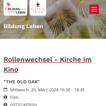
Zum Inhalt springen
Bildung Leben
Rollenwechsel - Kirche im
Kino
"THE OLD OAK"
Datum:
Mittwoch, 20. März 2024 16:30 - 18:45
Art bzw. Nummer:
Film
Art bzw. Nummer:
69732-KEBSH