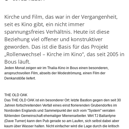
Kirche und Film, das war in der Vergangenheit,
seit es Kino gibt, ein nicht immer
spannungsfreies Verhältnis. Heute ist diese
Beziehung viel offener und konstruktiver
geworden. Das ist die Basis für das Projekt
„Rollenwechsel – Kirche im Kino“, das seit 2005 in
Bous läuft.
Jeden Monat zeigen wir im Thalia-Kino in Bous einen besonderen,
anspruchsvollen Film, abseits der Modeströmung, einen Film der
Denkanstöße liefert.
THE OLD OAK
Das THE OLD OAK ist ein besonderer Ort: letzte Bastion gegen den seit 30
Jahren fortschreitenden Verfall eines einst florierenden Grubendorfes im
Nordosten Englands und Sammelpunkt der sich vom "System" verraten
fühlenden Gemeinschaft ehemaliger Mienenarbeiter. Wirt TJ Ballantyne
(Dave Turner) kann den Pub gerade so am Laufen, sich selbst dabei aber
kaum über Wasser halten. Nicht einfacher wird die Lage durch die kritisch