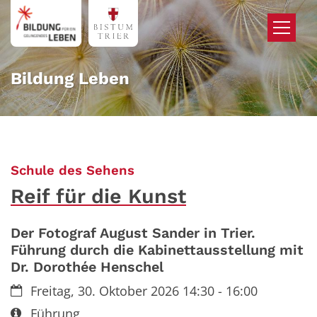
Zum Inhalt springen
Bildung Leben
:
Schule des Sehens
Reif für die Kunst
Der Fotograf August Sander in Trier.
Führung durch die Kabinettausstellung mit
Dr. Dorothée Henschel
Datum:
Freitag, 30. Oktober 2026 14:30 - 16:00
Art bzw. Nummer:
Führung