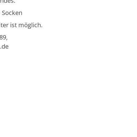
ndes.
e Socken
er ist möglich.
89,
.de