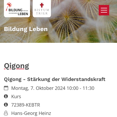
Zum Inhalt springen
Bildung Leben
Qigong
Qigong - Stärkung der Widerstandskraft
Datum:
Montag, 7. Oktober 2024 10:00 - 11:30
Art bzw. Nummer:
Kurs
Art bzw. Nummer:
72389-KEBTR
Von:
Hans-Georg Heinz