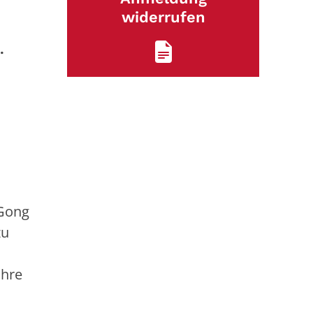
widerrufen
.
 Gong
zu
Ihre