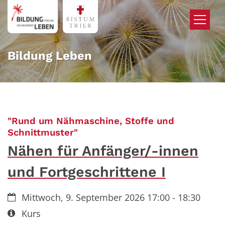
Zum Inhalt springen
Bildung Leben
"Rund um Nähmaschine, Stoffe und
:
Schnittmuster"
Nähen für Anfänger/-innen
und Fortgeschrittene I
Datum:
Mittwoch, 9. September 2026 17:00 - 18:30
Art bzw. Nummer:
Kurs