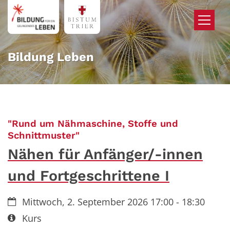
Zum Inhalt springen
Bildung Leben
"Rund um Nähmaschine, Stoffe und
:
Schnittmuster"
Nähen für Anfänger/-innen
und Fortgeschrittene I
Datum:
Mittwoch, 2. September 2026 17:00 - 18:30
Art bzw. Nummer:
Kurs