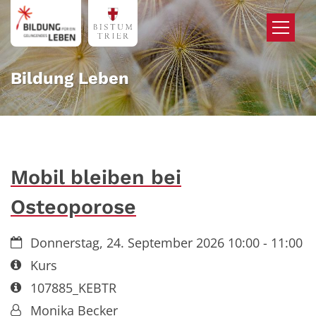
Zum Inhalt springen
Bildung Leben
Mobil bleiben bei
Osteoporose
Datum:
Donnerstag, 24. September 2026 10:00 - 11:00
Art bzw. Nummer:
Kurs
Art bzw. Nummer:
107885_KEBTR
Von:
Monika Becker