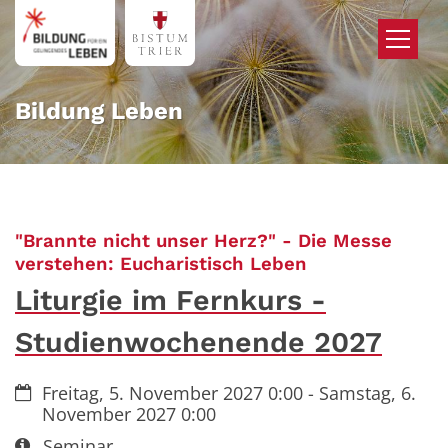
Zum Inhalt springen
Bildung Leben
"Brannte nicht unser Herz?" - Die Messe
:
verstehen: Eucharistisch Leben
Liturgie im Fernkurs -
Studienwochenende 2027
Datum:
Freitag, 5. November 2027 0:00 - Samstag, 6.
November 2027 0:00
Art bzw. Nummer:
Seminar