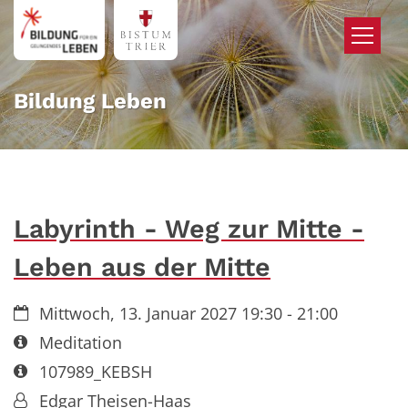
Zum Inhalt springen
Bildung Leben
Labyrinth - Weg zur Mitte -
Leben aus der Mitte
Datum:
Mittwoch, 13. Januar 2027 19:30 - 21:00
Art bzw. Nummer:
Meditation
Art bzw. Nummer:
107989_KEBSH
Von:
Edgar Theisen-Haas