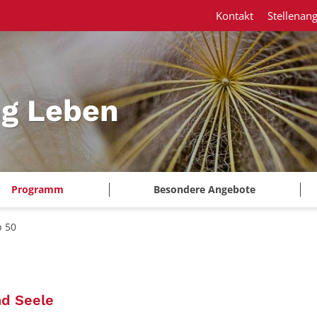
Kontakt
Stellenan
ng Leben
Programm
Besondere Angebote
b 50
:
nd Seele