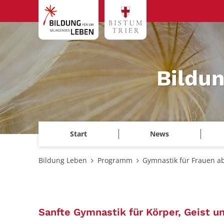
Zum Inhalt springen
Bildu
Start
News
Bildung Leben
Programm
Gymnastik für Frauen a
Sanfte Gymnastik für Körper, Geist u