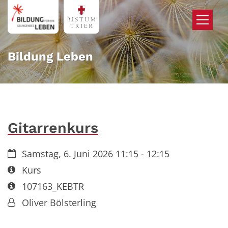
Zum Inhalt springen
Bildung Leben
Gitarrenkurs
Datum:
Samstag, 6. Juni 2026 11:15 - 12:15
Art bzw. Nummer:
Kurs
Art bzw. Nummer:
107163_KEBTR
Von:
Oliver Bölsterling