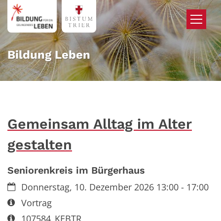
Zum Inhalt springen
Bildung Leben
Gemeinsam Alltag im Alter
gestalten
Seniorenkreis im Bürgerhaus
Datum:
Donnerstag, 10. Dezember 2026 13:00 - 17:00
Art bzw. Nummer:
Vortrag
Art bzw. Nummer:
107584_KEBTR