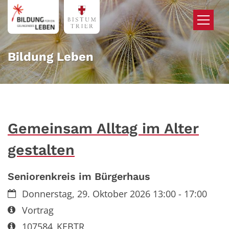
Zum Inhalt springen
Bildung Leben
Gemeinsam Alltag im Alter
gestalten
Seniorenkreis im Bürgerhaus
Datum:
Donnerstag, 29. Oktober 2026 13:00 - 17:00
Art bzw. Nummer:
Vortrag
Art bzw. Nummer:
107584_KEBTR