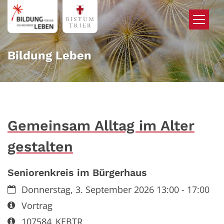
Zum Inhalt springen
Bildung Leben
Gemeinsam Alltag im Alter
gestalten
Seniorenkreis im Bürgerhaus
Datum:
Donnerstag, 3. September 2026 13:00 - 17:00
Art bzw. Nummer:
Vortrag
Art bzw. Nummer:
107584_KEBTR