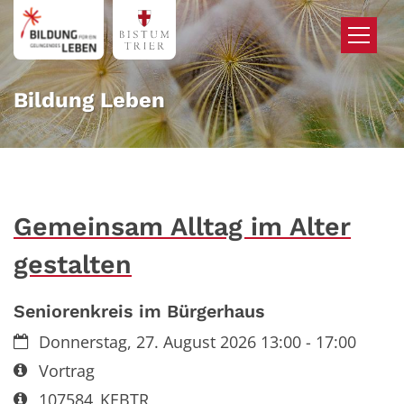
Zum Inhalt springen
Bildung Leben
Gemeinsam Alltag im Alter
gestalten
Seniorenkreis im Bürgerhaus
Datum:
Donnerstag, 27. August 2026 13:00 - 17:00
Art bzw. Nummer:
Vortrag
Art bzw. Nummer:
107584_KEBTR