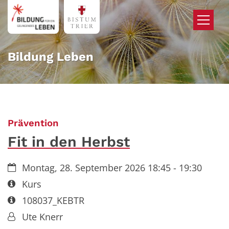
Zum Inhalt springen
Bildung Leben
:
Prävention
Fit in den Herbst
Datum:
Montag, 28. September 2026 18:45 - 19:30
Art bzw. Nummer:
Kurs
Art bzw. Nummer:
108037_KEBTR
Von:
Ute Knerr