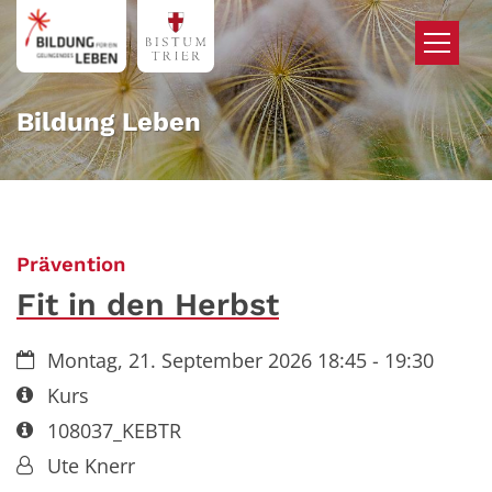
Zum Inhalt springen
Bildung Leben
:
Prävention
Fit in den Herbst
Datum:
Montag, 21. September 2026 18:45 - 19:30
Art bzw. Nummer:
Kurs
Art bzw. Nummer:
108037_KEBTR
Von:
Ute Knerr