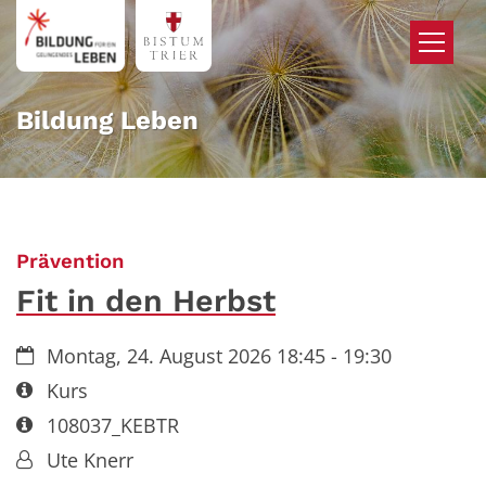
Zum Inhalt springen
Bildung Leben
:
Prävention
Fit in den Herbst
Datum:
Montag, 24. August 2026 18:45 - 19:30
Art bzw. Nummer:
Kurs
Art bzw. Nummer:
108037_KEBTR
Von:
Ute Knerr