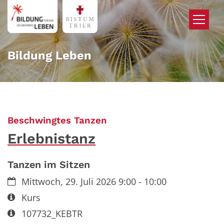
Zum Inhalt springen
Bildung Leben
:
Beschwingtes Tanzen
Erlebnistanz
Tanzen im Sitzen
Datum:
Mittwoch, 29. Juli 2026 9:00 - 10:00
Art bzw. Nummer:
Kurs
Art bzw. Nummer:
107732_KEBTR