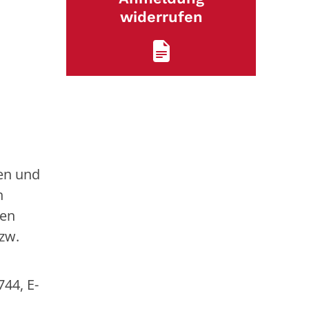
widerrufen
len und
n
fen
bzw.
.
744, E-