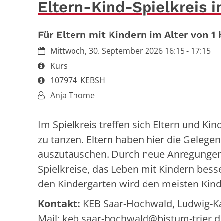
Eltern-Kind-Spielkreis i
Für Eltern mit Kindern im Alter von 1 
Datum:
Mittwoch, 30. September 2026 16:15 - 17:15
Art bzw. Nummer:
Kurs
Art bzw. Nummer:
107974_KEBSH
Von:
Anja Thome
Im Spielkreis treffen sich Eltern und K
zu tanzen. Eltern haben hier die Geleg
auszutauschen. Durch neue Anregungen 
Spielkreise, das Leben mit Kindern besse
den Kindergarten wird den meisten Kinde
Kontakt:
KEB Saar-Hochwald, Ludwig-Karl
Mail: keb.saar-hochwald@bistum-trier.d