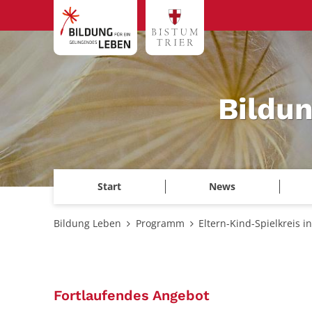
Zum Inhalt springen
Bildu
Start
News
Bildung Leben
Programm
Eltern-Kind-Spielkreis i
:
Fortlaufendes Angebot