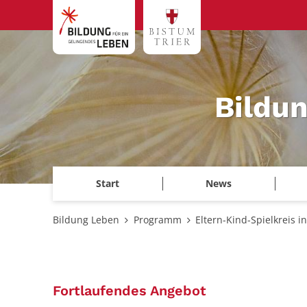
Zum Inhalt springen
Bildu
Start
News
Bildung Leben
Programm
Eltern-Kind-Spielkreis i
:
Fortlaufendes Angebot