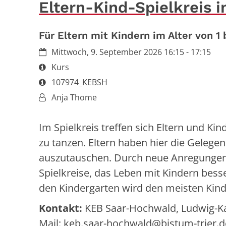
Eltern-Kind-Spielkreis i
Für Eltern mit Kindern im Alter von 1 
Datum:
Mittwoch, 9. September 2026 16:15 - 17:15
Art bzw. Nummer:
Kurs
Art bzw. Nummer:
107974_KEBSH
Von:
Anja Thome
Im Spielkreis treffen sich Eltern und K
zu tanzen. Eltern haben hier die Geleg
auszutauschen. Durch neue Anregungen 
Spielkreise, das Leben mit Kindern besse
den Kindergarten wird den meisten Kinde
Kontakt:
KEB Saar-Hochwald, Ludwig-Karl
Mail: keb.saar-hochwald@bistum-trier.d