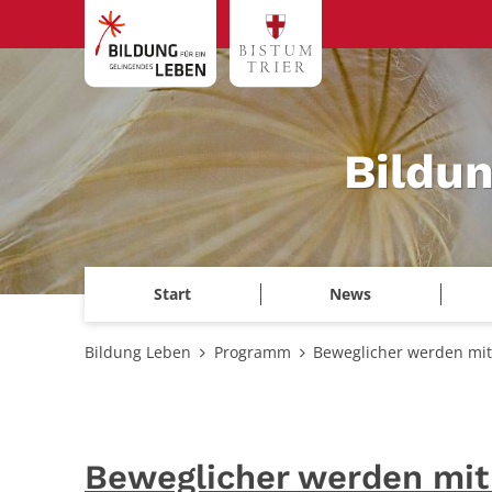
Zum Inhalt springen
Bildu
Start
News
Bildung Leben
Programm
Beweglicher werden mi
Beweglicher werden mi