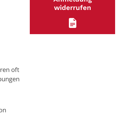
widerrufen
ren oft
übungen
von