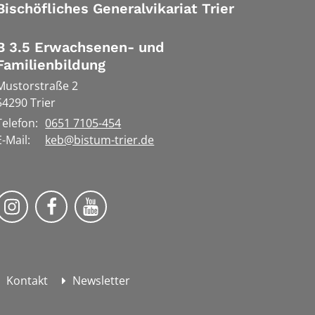
Bischöfliches Generalvikariat Trier
B 3.5 Erwachsenen- und
Familienbildung
Mustorstraße 2
54290
Trier
Telefon:
0651 7105-454
E-Mail:
keb@bistum-trier.de
KEB Bildung Leben auf Instagram
KEB Bildung Leben auf Facebook
KEB Bildung Leben auf YouTube
Kontakt
Newsletter