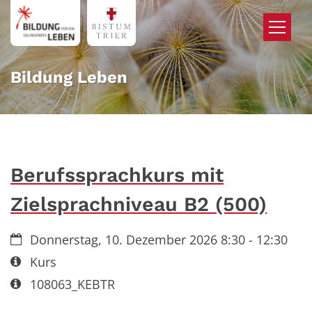
Zum Inhalt springen
Bildung Leben
Berufssprachkurs mit
Zielsprachniveau B2 (500)
Datum:
Donnerstag, 10. Dezember 2026 8:30 - 12:30
Art bzw. Nummer:
Kurs
Art bzw. Nummer:
108063_KEBTR