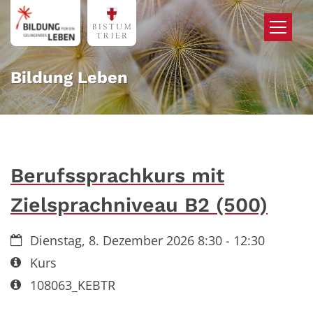
Zum Inhalt springen
Bildung Leben
Berufssprachkurs mit
Zielsprachniveau B2 (500)
Datum:
Dienstag, 8. Dezember 2026 8:30 - 12:30
Art bzw. Nummer:
Kurs
Art bzw. Nummer:
108063_KEBTR