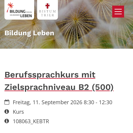
Zum Inhalt springen
Bildung Leben
Berufssprachkurs mit
Zielsprachniveau B2 (500)
Datum:
Freitag, 11. September 2026 8:30 - 12:30
Art bzw. Nummer:
Kurs
Art bzw. Nummer:
108063_KEBTR