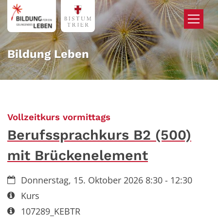
Zum Inhalt springen
Bildung Leben
:
Vollzeitkurs vormittags
Berufssprachkurs B2 (500)
mit Brückenelement
Datum:
Donnerstag, 15. Oktober 2026 8:30 - 12:30
Art bzw. Nummer:
Kurs
Art bzw. Nummer:
107289_KEBTR