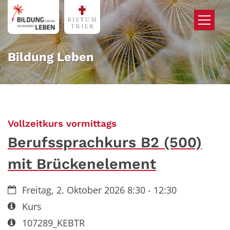
Zum Inhalt springen
Bildung Leben
:
Vollzeitkurs vormittags
Berufssprachkurs B2 (500)
mit Brückenelement
Datum:
Freitag, 2. Oktober 2026 8:30 - 12:30
Art bzw. Nummer:
Kurs
Art bzw. Nummer:
107289_KEBTR