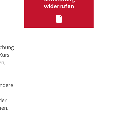
widerrufen
ichung
Kurs
en,
ondere
der,
men.