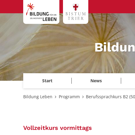
Zum Inhalt springen
Bildu
Start
News
Bildung Leben
Programm
Berufssprachkurs B2 (5
:
Vollzeitkurs vormittags