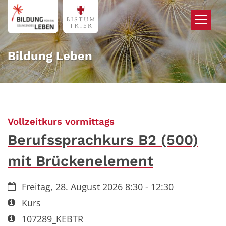
Zum Inhalt springen
Bildung Leben
:
Vollzeitkurs vormittags
Berufssprachkurs B2 (500)
mit Brückenelement
Datum:
Freitag, 28. August 2026 8:30 - 12:30
Art bzw. Nummer:
Kurs
Art bzw. Nummer:
107289_KEBTR