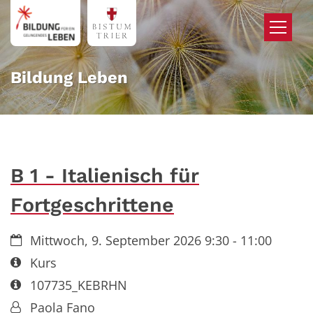
Zum Inhalt springen
Bildung Leben
B 1 - Italienisch für
Fortgeschrittene
Datum:
Mittwoch, 9. September 2026 9:30 - 11:00
Art bzw. Nummer:
Kurs
Art bzw. Nummer:
107735_KEBRHN
Von:
Paola Fano