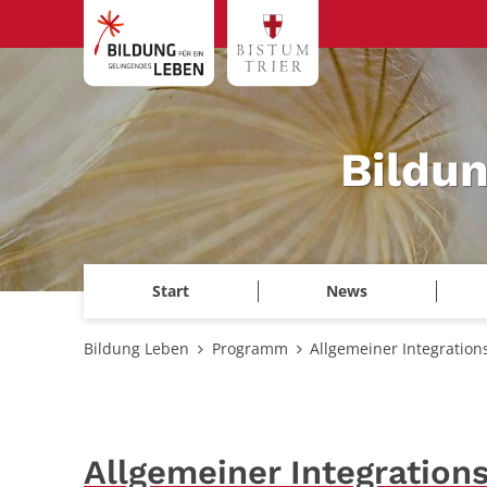
Zum Inhalt springen
Bildu
Start
News
Bildung Leben
Programm
Allgemeiner Integration
Allgemeiner Integration