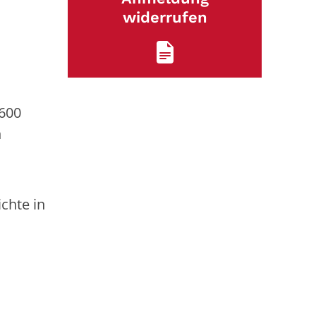
widerrufen
 600
n
s
chte in