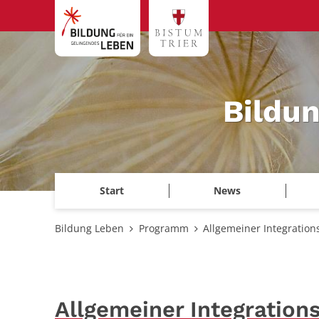
Zum Inhalt springen
Bildu
Start
News
Bildung Leben
Programm
Allgemeiner Integration
Allgemeiner Integration