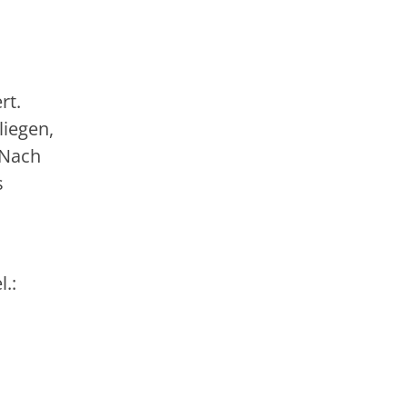
rt.
liegen,
 Nach
s
.: