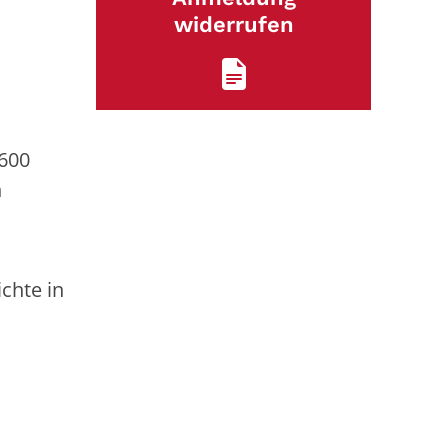
widerrufen
 600
n
s
chte in