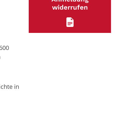
widerrufen
 600
n
s
chte in