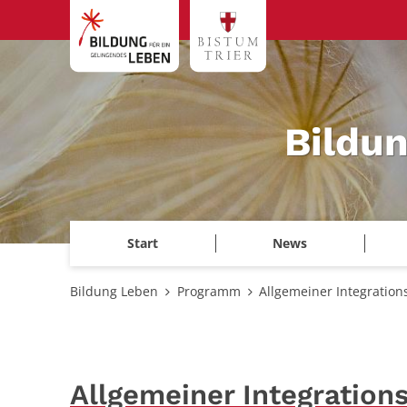
Zum Inhalt springen
Bildu
Start
News
Bildung Leben
Programm
Allgemeiner Integration
Allgemeiner Integration