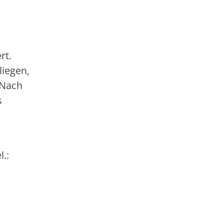
rt.
liegen,
 Nach
s
.: