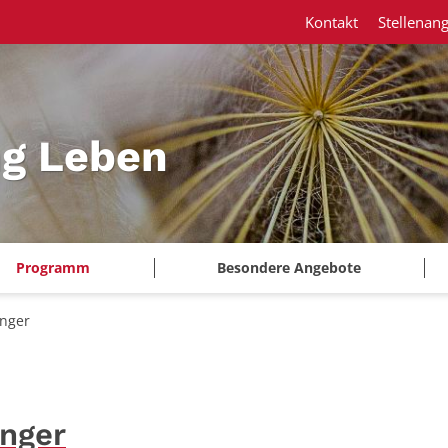
Kontakt
Stellenan
ng Leben
Programm
Besondere Angebote
änger
änger