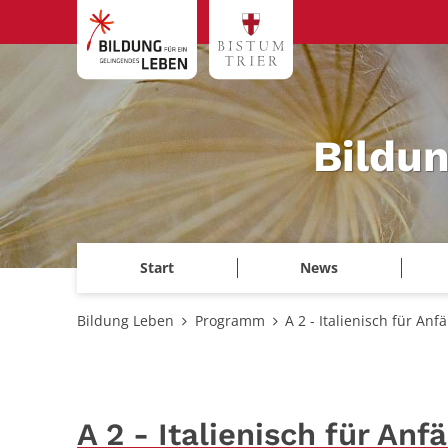
Zum Inhalt springen
Bildu
Start
News
Bildung Leben
Programm
A 2 - Italienisch für Anf
A 2 - Italienisch für Anf