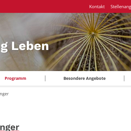
Kontakt
Stellenan
ng Leben
Programm
Besondere Angebote
änger
änger