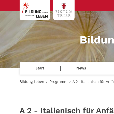
Zum Inhalt springen
Bildu
Start
News
Bildung Leben
Programm
A 2 - Italienisch für Anf
A 2 - Italienisch für Anf