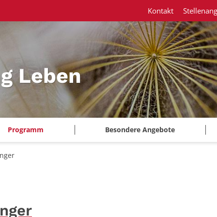
Kontakt
Stellenan
ng Leben
Programm
Besondere Angebote
änger
änger