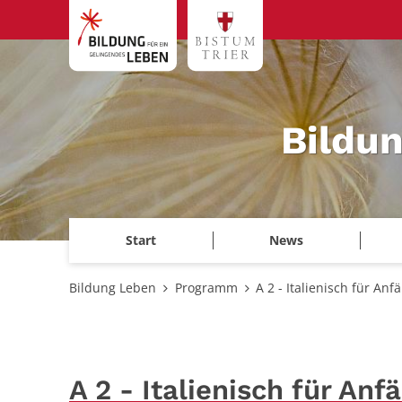
Zum Inhalt springen
Bildu
Start
News
Bildung Leben
Programm
A 2 - Italienisch für Anf
A 2 - Italienisch für Anf