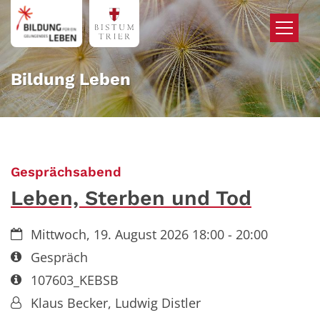
Zum Inhalt springen
Bildung Leben
:
Gesprächsabend
Leben, Sterben und Tod
Datum:
Mittwoch, 19. August 2026 18:00 - 20:00
Art bzw. Nummer:
Gespräch
Art bzw. Nummer:
107603_KEBSB
Von:
Klaus Becker, Ludwig Distler