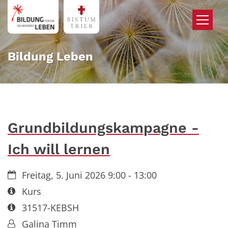
Zum Inhalt springen
Bildung Leben
Grundbildungskampagne -
Ich will lernen
Datum:
Freitag, 5. Juni 2026 9:00 - 13:00
Art bzw. Nummer:
Kurs
Art bzw. Nummer:
31517-KEBSH
Von:
Galina Timm