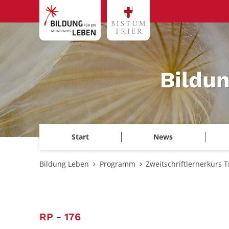
Zum Inhalt springen
Bildu
Start
News
Bildung Leben
Programm
Zweitschriftlernerkurs T
:
RP - 176