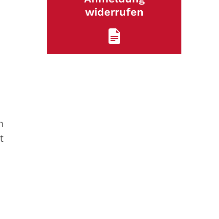
widerrufen
n
t