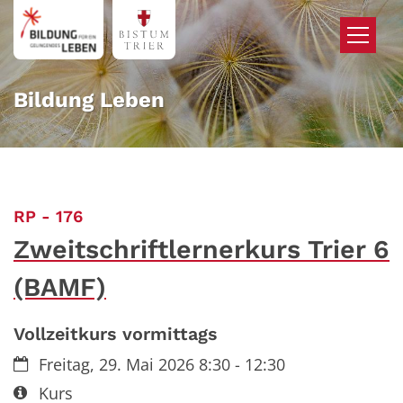
Zum Inhalt springen
Bildung Leben
:
RP - 176
Zweitschriftlernerkurs Trier 6
(BAMF)
Vollzeitkurs vormittags
Datum:
Freitag, 29. Mai 2026 8:30 - 12:30
Art bzw. Nummer:
Kurs